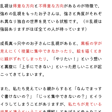
乱視は
得意な方向
と
不得意な方向
があるのが特徴で、
強めの乱視をもったお子さんは、強さと角度がそれぞ
れ異なり独自の世界を見ている状態です。（※乱視は
強弱ありますがほぼ全ての人が持っています）
成長真っ只中のお子さんに乱視があると、
黒板の字が
見えにくく授業に集中できなかったり
、
絵を描くとき
に線がずれてしまったり
、「やりたい！」という想い
と裏腹に「上手にできない」といった悲しいことが起
こってきてしまいます。
また、私たち見えている親からすると「なんでまっす
ぐ書けないの？」「じっと集中できないの？」とイラ
イラしてしまうことがありますが、
私たちが見ている
世界と違うということ
を理解してあげると色々なこと