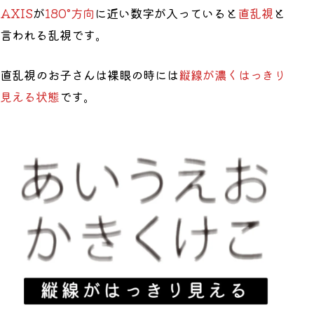
AXIS
が
180°方向
に近い数字が入っていると
直乱視
と
言われる乱視です。
直乱視のお子さんは裸眼の時には
縦線が濃くはっきり
見える状態
です。