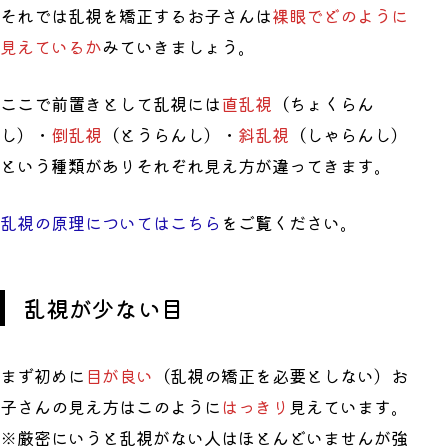
それでは乱視を矯正するお子さんは
裸眼でどのように
見えているか
みていきましょう。
ここで前置きとして乱視には
直乱視
（ちょくらん
し）・
倒乱視
（とうらんし）・
斜乱視
（しゃらんし）
という種類がありそれぞれ見え方が違ってきます。
乱視の原理についてはこちら
をご覧ください。
乱視が少ない目
まず初めに
目が良い
（乱視の矯正を必要としない）お
子さんの見え方はこのように
はっきり
見えています。
※厳密にいうと乱視がない人はほとんどいませんが強