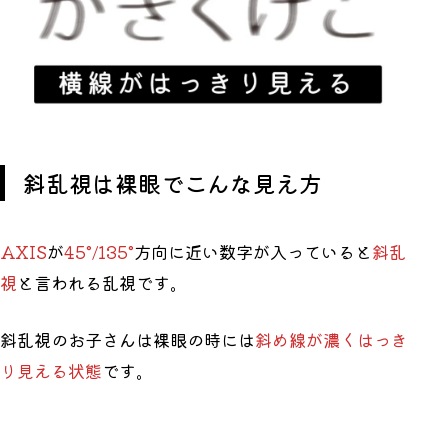
斜乱視は裸眼でこんな見え方
AXIS
が
45°/135°
方向に近い数字が入っていると
斜乱
視
と言われる乱視です。
斜乱視のお子さんは裸眼の時には
斜め線が濃くはっき
り見える状態
です。