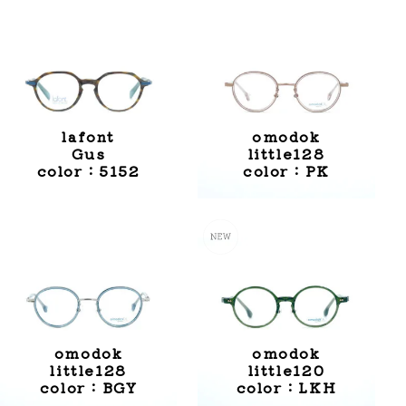
lafont
omodok
Gus
little128
color：5152
color：PK
omodok
omodok
little128
little120
color：BGY
color：LKH