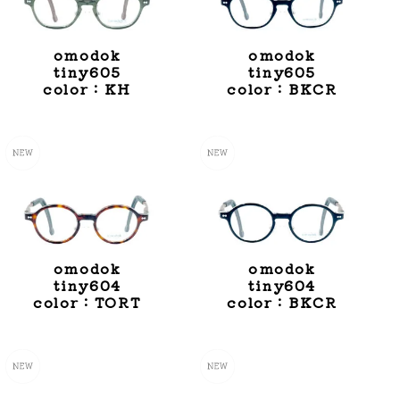
> 丸系
> masunaga
> 角系
> omodok
omodok
omodok
tiny605
tiny605
> tomato
color：KH
color：BKCR
> lafont
> bonbonniere
omodok
omodok
tiny604
tiny604
color：TORT
color：BKCR