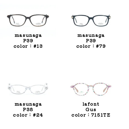
masunaga
masunaga
P39
P39
color：#13
color：#79
masunaga
lafont
P38
Gus
color：#24
color：7151TE