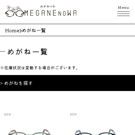
Menu
Home
めがね一覧
めがね一覧
※在庫状況は変動する場合がございます。
>
めがねを探す
> めがね一覧
> 日本製
> 新登場
> フランス製
> 乳児･幼児
> レンズ交換
> 小学生
> 修理